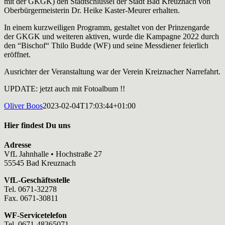
mit der GKGK) den Stadtschlüssel der Stadt Bad Kreuznach von
Oberbürgermeisterin Dr. Heike Kaster-Meurer erhalten.
In einem kurzweiligen Programm, gestaltet von der Prinzengarde
der GKGK und weiteren aktiven, wurde die Kampagne 2022 durch
den “Bischof“ Thilo Budde (WF) und seine Messdiener feierlich
eröffnet.
Ausrichter der Veranstaltung war der Verein Kreiznacher Narrefahrt.
UPDATE: jetzt auch mit Fotoalbum !!
Oliver Boos
2023-02-04T17:03:44+01:00
Hier findest Du uns
Adresse
VfL Jahnhalle • Hochstraße 27
55545 Bad Kreuznach
VfL-Geschäftsstelle
Tel. 0671-32278
Fax. 0671-30811
WF-Servicetelefon
Tel. 0671-48365071