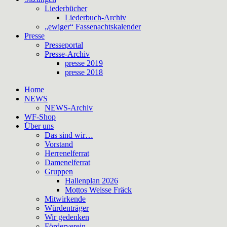
Liederbücher
Liederbuch-Archiv
„ewiger“ Fassenachtskalender
Presse
Presseportal
Presse-Archiv
presse 2019
presse 2018
Home
NEWS
NEWS-Archiv
WF-Shop
Über uns
Das sind wir…
Vorstand
Herrenelferrat
Damenelferrat
Gruppen
Hallenplan 2026
Mottos Weisse Fräck
Mitwirkende
Würdenträger
Wir gedenken
Förderverein