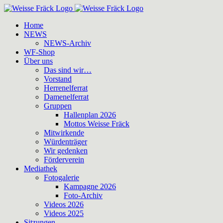
Zum
Inhalt
Home
springen
NEWS
NEWS-Archiv
WF-Shop
Über uns
Das sind wir…
Vorstand
Herrenelferrat
Damenelferrat
Gruppen
Hallenplan 2026
Mottos Weisse Fräck
Mitwirkende
Würdenträger
Wir gedenken
Förderverein
Mediathek
Fotogalerie
Kampagne 2026
Foto-Archiv
Videos 2026
Videos 2025
Sitzungen