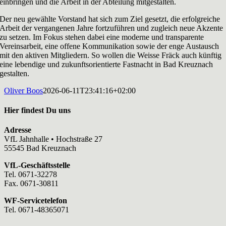
einbringen und die Arbeit in der Abteilung mitgestalten.
Der neu gewählte Vorstand hat sich zum Ziel gesetzt, die erfolgreiche
Arbeit der vergangenen Jahre fortzuführen und zugleich neue Akzente
zu setzen. Im Fokus stehen dabei eine moderne und transparente
Vereinsarbeit, eine offene Kommunikation sowie der enge Austausch
mit den aktiven Mitgliedern. So wollen die Weisse Fräck auch künftig
eine lebendige und zukunftsorientierte Fastnacht in Bad Kreuznach
gestalten.
Oliver Boos
2026-06-11T23:41:16+02:00
Hier findest Du uns
Adresse
VfL Jahnhalle • Hochstraße 27
55545 Bad Kreuznach
VfL-Geschäftsstelle
Tel. 0671-32278
Fax. 0671-30811
WF-Servicetelefon
Tel. 0671-48365071