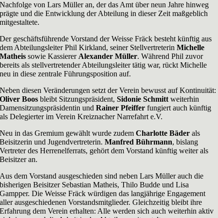
Nachfolge von Lars Müller an, der das Amt über neun Jahre hinweg
prägte und die Entwicklung der Abteilung in dieser Zeit maßgeblich
mitgestaltete.
Der geschäftsführende Vorstand der Weisse Fräck besteht künftig aus
dem Abteilungsleiter Phil Kirkland, seiner Stellvertreterin
Michelle
Matheis
sowie Kassierer
Alexander Müller
. Während Phil zuvor
bereits als stellvertretender Abteilungsleiter tätig war, rückt Michelle
neu in diese zentrale Führungsposition auf.
Neben diesen Veränderungen setzt der Verein bewusst auf Kontinuität:
Oliver Boos
bleibt Sitzungspräsident,
Sidonie Schmitt
weiterhin
Damensitzungspräsidentin und
Rainer Pfeiffer
fungiert auch künftig
als Delegierter im Verein Kreiznacher Narrefahrt e.V.
Neu in das Gremium gewählt wurde zudem
Charlotte Bäder
als
Beisitzerin und Jugendvertreterin.
Manfred Bührmann
, bislang
Vertreter des Herrenelferrats, gehört dem Vorstand künftig weiter als
Beisitzer an.
Aus dem Vorstand ausgeschieden sind neben Lars Müller auch die
bisherigen Beisitzer Sebastian Matheis, Thilo Budde und Lisa
Gampper. Die Weisse Fräck würdigen das langjährige Engagement
aller ausgeschiedenen Vorstandsmitglieder. Gleichzeitig bleibt ihre
Erfahrung dem Verein erhalten: Alle werden sich auch weiterhin aktiv