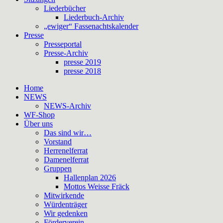
Liederbücher
Liederbuch-Archiv
„ewiger“ Fassenachtskalender
Presse
Presseportal
Presse-Archiv
presse 2019
presse 2018
Home
NEWS
NEWS-Archiv
WF-Shop
Über uns
Das sind wir…
Vorstand
Herrenelferrat
Damenelferrat
Gruppen
Hallenplan 2026
Mottos Weisse Fräck
Mitwirkende
Würdenträger
Wir gedenken
Förderverein