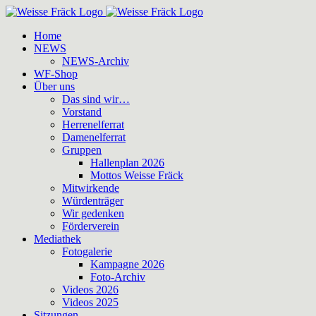
Zum
Inhalt
Home
springen
NEWS
NEWS-Archiv
WF-Shop
Über uns
Das sind wir…
Vorstand
Herrenelferrat
Damenelferrat
Gruppen
Hallenplan 2026
Mottos Weisse Fräck
Mitwirkende
Würdenträger
Wir gedenken
Förderverein
Mediathek
Fotogalerie
Kampagne 2026
Foto-Archiv
Videos 2026
Videos 2025
Sitzungen