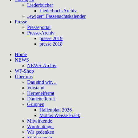
Liederbücher
Liederbuch-Archiv
„ewiger“ Fassenachtskalender
Presse
Presseportal
Presse-Archiv
presse 2019
presse 2018
Home
NEWS
NEWS-Archiv
WF-Shop
Über uns
Das sind wir…
Vorstand
Herrenelferrat
Damenelferrat
Gruppen
Hallenplan 2026
Mottos Weisse Fräck
Mitwirkende
Würdenträger
Wir gedenken
Förderverein