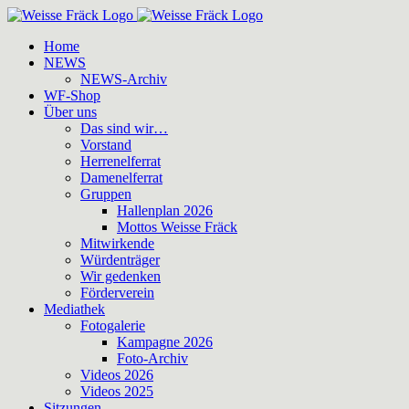
Zum
Inhalt
Home
springen
NEWS
NEWS-Archiv
WF-Shop
Über uns
Das sind wir…
Vorstand
Herrenelferrat
Damenelferrat
Gruppen
Hallenplan 2026
Mottos Weisse Fräck
Mitwirkende
Würdenträger
Wir gedenken
Förderverein
Mediathek
Fotogalerie
Kampagne 2026
Foto-Archiv
Videos 2026
Videos 2025
Sitzungen