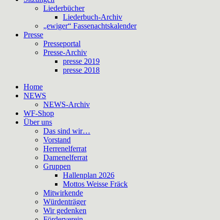
Liederbücher
Liederbuch-Archiv
„ewiger“ Fassenachtskalender
Presse
Presseportal
Presse-Archiv
presse 2019
presse 2018
Home
NEWS
NEWS-Archiv
WF-Shop
Über uns
Das sind wir…
Vorstand
Herrenelferrat
Damenelferrat
Gruppen
Hallenplan 2026
Mottos Weisse Fräck
Mitwirkende
Würdenträger
Wir gedenken
Förderverein