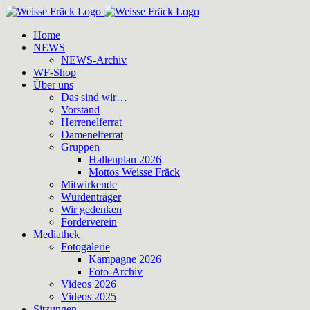
Zum
Inhalt
Home
springen
NEWS
NEWS-Archiv
WF-Shop
Über uns
Das sind wir…
Vorstand
Herrenelferrat
Damenelferrat
Gruppen
Hallenplan 2026
Mottos Weisse Fräck
Mitwirkende
Würdenträger
Wir gedenken
Förderverein
Mediathek
Fotogalerie
Kampagne 2026
Foto-Archiv
Videos 2026
Videos 2025
Sitzungen